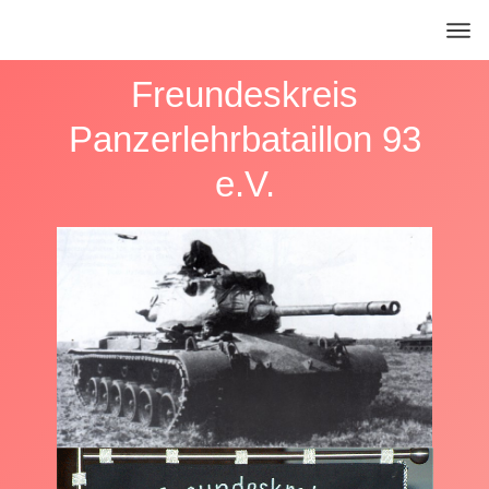
Freundeskreis
Panzerlehrbataillon 93
e.V.